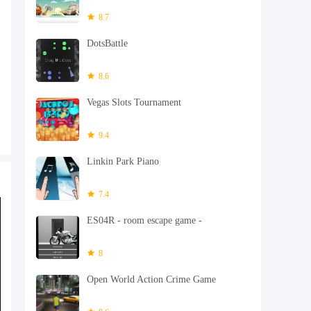
8.7
DotsBattle
8.6
Vegas Slots Tournament
9.4
Linkin Park Piano
7.4
ES04R - room escape game -
8
Open World Action Crime Game