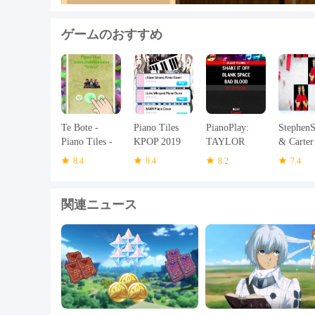
ゲームのおすすめ
Te Bote -
Piano Tiles
PianoPlay:
StephenS
Piano Tiles -
KPOP 2019
TAYLOR
& Carter
Bad bunny,
Sharer g
8.4
9.4
8.2
7.4
Ozuna, Casper
piano til
関連ニュース