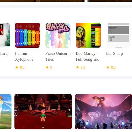
harer
Funfun
Piano Unicorn
Bob Marley -
Ear Sharp
Xylophone
Tiles
Full Song and
ame
For Kids Free
HD Videos
8.5
9
9.3
8.6
es