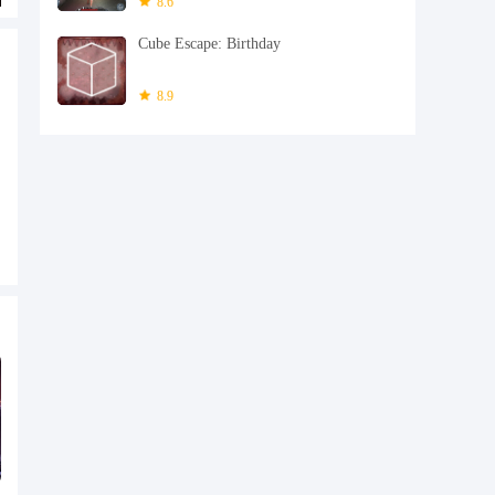
8.6
Cube Escape: Birthday
8.9