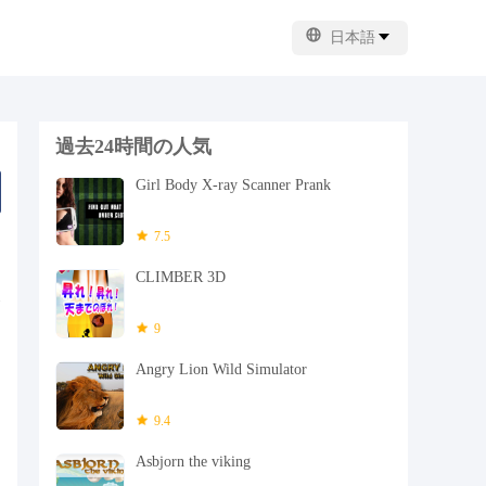
日本語
過去24時間の人気
Girl Body X-ray Scanner Prank
7.5
CLIMBER 3D
9
Angry Lion Wild Simulator
9.4
Asbjorn the viking