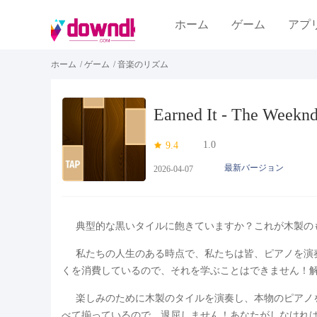
ホーム
ゲーム
アプ
ホーム
/
ゲーム
/
音楽のリズム
Earned It - The Weeknd
1.0
9.4
最新バージョン
2026-04-07
典型的な黒いタイルに飽きていますか？これが木製の
私たちの人生のある時点で、私たちは皆、ピアノを演
くを消費しているので、それを学ぶことはできません！
楽しみのために木製のタイルを演奏し、本物のピアノ
べて揃っているので、退屈しません！あなたがしなけれ