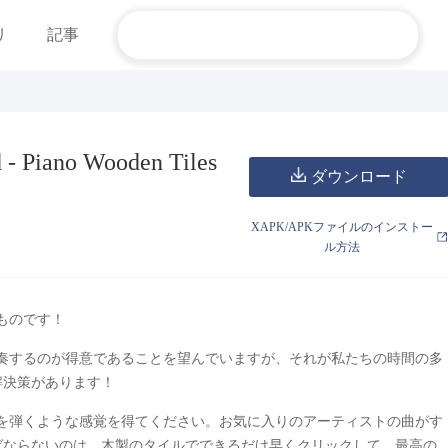
リ
記事
 - Piano Wooden Tiles
ダウンロード
XAPK/APKファイルのインストー
ル方法
ものです！
奏するのが得意であることを望んでいますが、それが私たちの時間の多
解決策があります！
を弾くような感覚を得てください。お気に入りのアーティストの曲がす
ばならないのは、木製のタイルでできるだけ早くクリックして、最高の