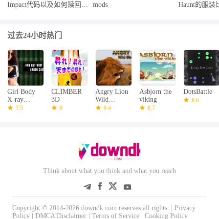
Impact代码以及如何赎回它
mods
Haunt的服
们
过去24小时热门
Girl Body
CLIMBER
Angry Lion
Asbjorn the
DotsBattle
X-ray
3D
Wild
viking
8.6
Scanner
Simulator
7.5
9
9.4
8.7
Prank
Think about what you think and what you reach
Copyright © 2014-2026 downdk.com reserves all rights. |
Privacy
Policy
|
DMCA Disclaimer
|
Terms of Service
|
Cooking Policy