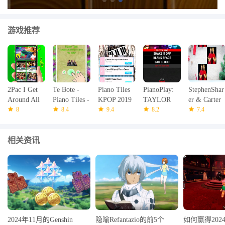
游戏推荐
2Pac I Get
Te Bote -
Piano Tiles
PianoPlay:
StephenShar
Around All
Piano Tiles -
KPOP 2019
TAYLOR
er & Carter
Songs
8
Bad bunny,
8.4
9.4
8.2
Sharer game
7.4
Ozuna,
piano tiles
Casper
相关资讯
2024年11月的Genshin
隐喻Refantazio的前5个
如何赢得2024